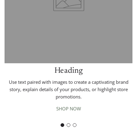
Heading
Use text paired with images to create a captivating brand
story, explain details of your products, or highlight store
promotions.
CALCULADO
ío
EN EL PAGO
SHOP NOW
btotal
—