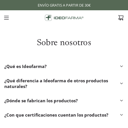
S
ENVÍO GRATIS A PARTIR DE 30€
A
L
T
A
R
A
Sobre nosotros
L
C
O
N
¿Qué es Ideofarma?
T
E
¿Qué diferencia a Ideofarma de otros productos
N
naturales?
I
D
¿Dónde se fabrican los productos?
O
¿Con que certificaciones cuentan los productos?