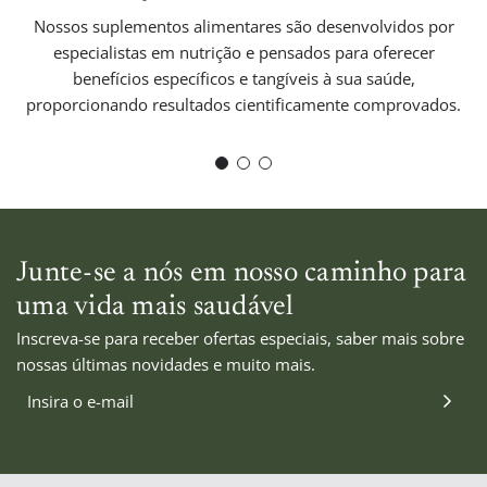
Nossos suplementos alimentares são desenvolvidos por
especialistas em nutrição e pensados ​​para oferecer
benefícios específicos e tangíveis à sua saúde,
proporcionando resultados cientificamente comprovados.
Junte-se a nós em nosso caminho para
uma vida mais saudável
CALCULADO
Inscreva-se para receber ofertas especiais, saber mais sobre
io
NO
nossas últimas novidades e muito mais.
PAGAMENTO
btotal
—